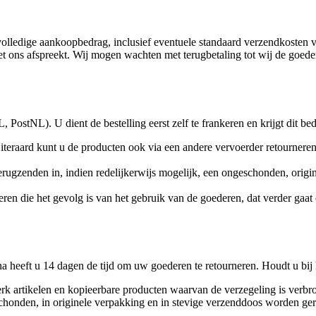
volledige aankoopbedrag, inclusief eventuele standaard verzendkosten v
et ons afspreekt. Wij mogen wachten met terugbetaling tot wij de goed
 PostNL). U dient de bestelling eerst zelf te frankeren en krijgt dit be
eraard kunt u de producten ook via een andere vervoerder retourneren,
erugzenden in, indien redelijkerwijs mogelijk, een ongeschonden, origi
ren die het gevolg is van het gebruik van de goederen, dat verder gaa
a heeft u 14 dagen de tijd om uw goederen te retourneren. Houdt u bij
k artikelen en kopieerbare producten waarvan de verzegeling is verbr
schonden, in originele verpakking en in stevige verzenddoos worden ger