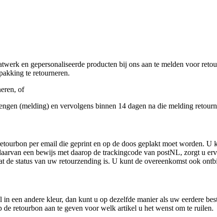
twerk en gepersonaliseerde producten bij ons aan te melden voor reto
pakking te retourneren.
eren, of
rengen (melding) en vervolgens binnen 14 dagen na die melding retourn
tourbon per email die geprint en op de doos geplakt moet worden. U ku
 daarvan een bewijs met daarop de trackingcode van postNL, zorgt u erv
t de status van uw retourzending is. U kunt de overeenkomst ook ontb
el in een andere kleur, dan kunt u op dezelfde manier als uw eerdere bes
p de retourbon aan te geven voor welk artikel u het wenst om te ruilen.