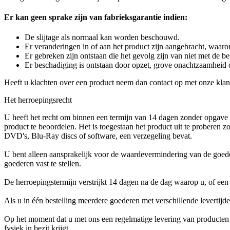
Er kan geen sprake zijn van fabrieksgarantie indien:
De slijtage als normaal kan worden beschouwd.
Er veranderingen in of aan het product zijn aangebracht, waaron
Er gebreken zijn ontstaan die het gevolg zijn van niet met de
Er beschadiging is ontstaan door opzet, grove onachtzaamheid 
Heeft u klachten over een product neem dan contact op met onze klant
Het herroepingsrecht
U heeft het recht om binnen een termijn van 14 dagen zonder opgave 
product te beoordelen. Het is toegestaan het product uit te proberen z
DVD's, Blu-Ray discs of software, een verzegeling bevat.
U bent alleen aansprakelijk voor de waardevermindering van de goede
goederen vast te stellen.
De herroepingstermijn verstrijkt 14 dagen na de dag waarop u, of een
Als u in één bestelling meerdere goederen met verschillende levertijde
Op het moment dat u met ons een regelmatige levering van producten 
fysiek in bezit krijgt.