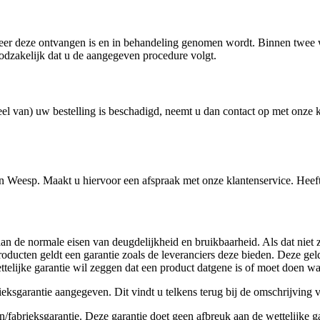
neer deze ontvangen is en in behandeling genomen wordt. Binnen twee 
odzakelijk dat u de aangegeven procedure volgt.
 deel van) uw bestelling is beschadigd, neemt u dan contact op met onze 
in Weesp. Maakt u hiervoor een afspraak met onze klantenservice. Heef
n de normale eisen van deugdelijkheid en bruikbaarheid. Als dat niet zo
oducten geldt een garantie zoals de leveranciers deze bieden. Deze geld
 Wettelijke garantie wil zeggen dat een product datgene is of moet doen 
eksgarantie aangegeven. Dit vindt u telkens terug bij de omschrijving 
fabrieksgarantie. Deze garantie doet geen afbreuk aan de wettelijke ga