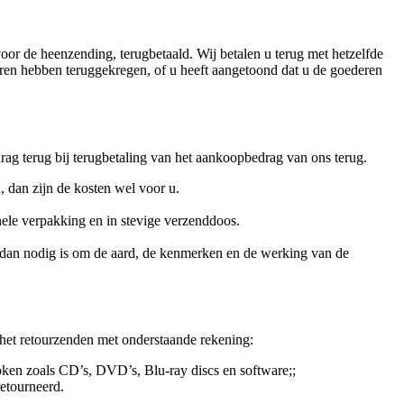
oor de heenzending, terugbetaald. Wij betalen u terug met hetzelfde
eren hebben teruggekregen, of u heeft aangetoond dat u de goederen
drag terug bij terugbetaling van het aankoopbedrag van ons terug.
 dan zijn de kosten wel voor u.
nele verpakking en in stevige verzenddoos.
t dan nodig is om de aard, de kenmerken en de werking van de
 het retourzenden met onderstaande rekening:
oken zoals CD’s, DVD’s, Blu-ray discs en software;;
etourneerd.