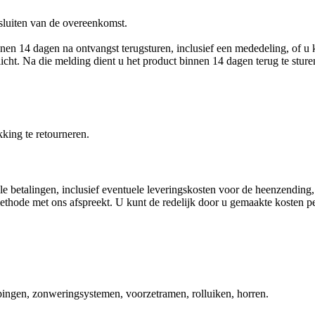
 sluiten van de overeenkomst.
n 14 dagen na ontvangst terugsturen, inclusief een mededeling, of u k
plicht. Na die melding dient u het product binnen 14 dagen terug te sture
kking te retourneren.
e betalingen, inclusief eventuele leveringskosten voor de heenzending,
methode met ons afspreekt. U kunt de redelijk door u gemaakte kosten p
ppingen, zonweringsystemen, voorzetramen, rolluiken, horren.